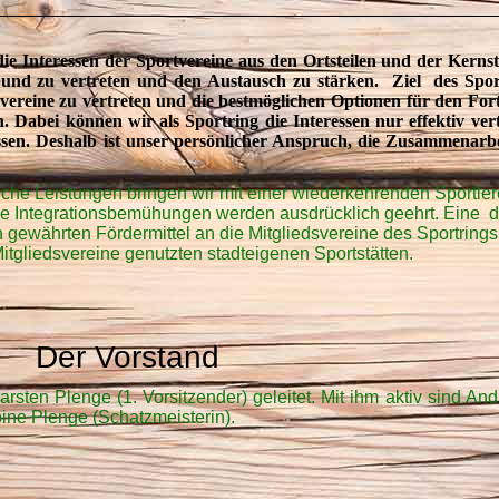
e Interessen der Sportvereine aus den Ortsteilen und der Kernst
und zu vertreten und den Austausch zu stärken. Ziel des Sportr
tvereine zu vertreten und die bestmöglichen Optionen für den For
. Dabei können wir als Sportring die Interessen nur effektiv ver
sen. Deshalb ist unser persönlicher Anspruch, die Zusammenarbe
che Leistungen bringen wir mit einer wiederkehrenden Sportle
ie Integrationsbemühungen werden ausdrücklich geehrt.
Eine d
n gewährten Fördermittel an die Mitgliedsvereine des Sportrings.
itgliedsvereine genutzten stadteigenen Sportstätten.
Der Vorstand
rsten Plenge (1. Vorsitzender) geleitet. Mit ihm aktiv sind A
ine Plenge (Schatzmeisterin).