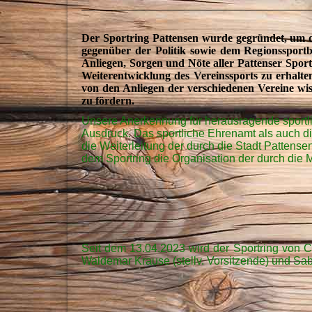
Der Sportring Pattensen wurde gegründet, um di
gegenüber der Politik sowie dem Regionssportb
Anliegen, Sorgen und Nöte aller Pattenser Spor
Weiterentwicklung des Vereinssports zu erhalten
von den Anliegen der verschiedenen Vereine wis
zu fördern.
Unsere Anerkennung für herausragende sportli
Ausdruck. Das sportliche Ehrenamt als auch d
die Weiterleitung der durch die Stadt Pattense
dem Sportring die Organisation der durch die M
Seit dem 13.04.2023 wird der Sportring von Ca
Waldemar Krause (stellv. Vorsitzende) und Sab