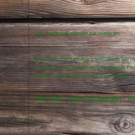
Der Sportring Pattensen e.V. wurde am
gegründet.
Der damalige 1.Vorsitzende war 
Schaumann und danach als 1.Vorsitzende Ellen
worden. Seit 13.04.2023 ist Carsten Plenge als
### wird weiter aktualisiert #