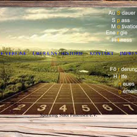
E VEREINE
ÜBER UNS / HISTORIE
KONTAKT
IMPRE
Sportring Stadt Pattensen e.V.