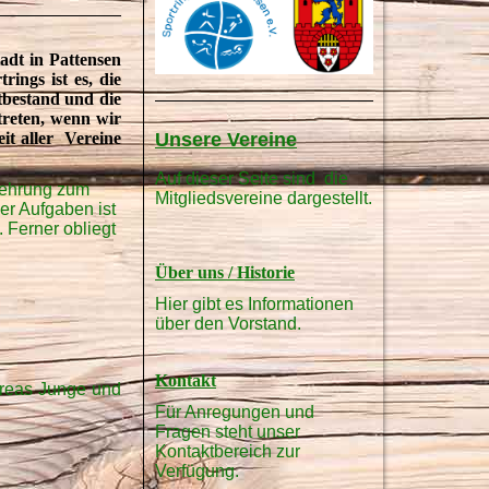
adt in Pattensen
ings ist es, die
tbestand und die
treten, wenn wir
it aller Vereine
Unsere Vereine
Auf dieser Seite sind die
rehrung zum
Mitgliedsvereine dargestellt.
er Aufgaben ist
 Ferner obliegt
Über uns / Historie
Hier gibt es Informationen
über den Vorstand.
Kontakt
ndreas Junge und
Für Anregungen und
Fragen steht unser
Kontaktbereich zur
Verfügung.